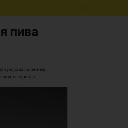
я пива
ыло редким явлением.
ревод материала.