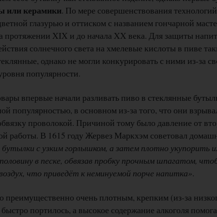
ны или керамики
. По мере совершенствования технологи
ветной глазурью и оттиском с названием гончарной маст
а протяжении XIX и до начала XX века. Для защиты напит
йствия солнечного света на хмелевые кислоты в пиве так
теклянные, однако не могли конкурировать с ними из-за св
 уровня популярности.
овары впервые начали разливать пиво в стеклянные бутыл
ой популярностью, в основном из-за того, что они взрыва
обвязку проволокой. Причиной тому было давление от вт
ной работы. В 1615 году Жервез Маркхэм советовал дома
е бутылки с узким горлышком, а затем плотно укупорить и
половину в песке, обвязав пробку прочным шпагатом, что
 воздух, что приведёт к неминуемой порче напитка»
.
о преимущественно очень плотным, крепким (из-за низко
 быстро портилось, а высокое содержание алкоголя помог