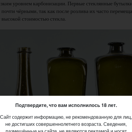
низким уровнем карбонизации. Первые стеклянные бутылк
 почти чёрными, так как после розлива их часто перемеща
с высокой стоимостью стекла.
Подтвердите, что вам исполнилось 18 лет.
Сайт содержит информацию, не рекомендованную для лиц,
не достигших совершеннолетнего возраста. Сведения,
размещённые на сайте, не являются рекламой и носят