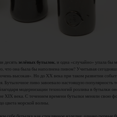
зелёных бутылок
ли десять
, и одна «случайно» упала бы м
го, что она была бы наполнена пивом? Учитывая сегодняш
чень высокая». Но до XX века при таком развитии событ
ля. Бутылочное пиво завоевало настоящую популярность т
благодаря модернизации технологий розлива в бутылки о
не XIX века. С течением времени бутылки меняли свою фо
до цвета морской волны.
м себе бутылку как стеклянное изделие, однако первые 