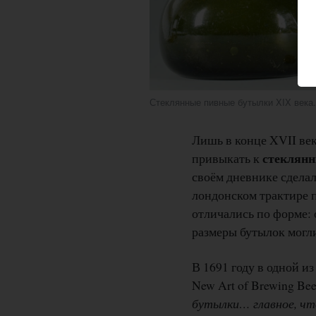
Стеклянные пивные бутылки XIX века
Лишь в конце XVII век
стеклян
привыкать к
своём дневнике сделал
лондонском трактире п
отличались по форме: 
размеры бутылок могли
В 1691 году в одной и
New Art of Brewing Bee
бутылки… главное, чт