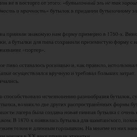
ион не в восторге от этого:
«бутылочный эль не так хорош,
одность и мрачность»
бутылок в придании бутылочному э
на приняли знакомую нам форму примерно в 1760-х. Вино
лки, а бутылки для пива сохранили приземистую форму с
название «портер».
ое пиво оставалось роскошью и, как правило, использовал
тылки осуществлялся вручную и требовал больших затрат.
ечались.
о способствовало исчезновению разнообразия бутылок, с
тылки, возникло две других распространённых формы бу
рности лагера была создана новая пивная бутылка с очен
ком. В 1870-х появилась бутылка для шампанского, похо
узким телом и длинным горлышком. На многие из них нан
тенденции в XX веке пришли этикетки.