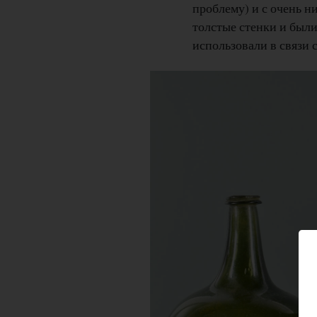
проблему) и с очень 
толстые стенки и были
использовали в связи 