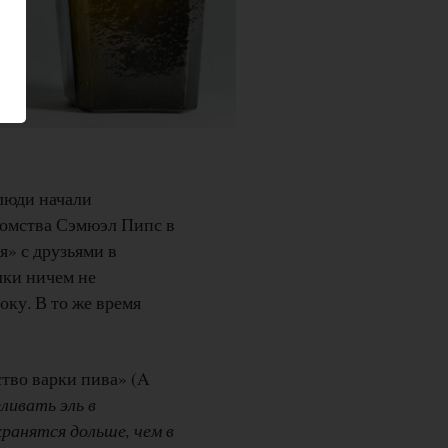
 люди начали
едомства Сэмюэл Пипс в
я» с друзьями в
лки ничем не
оку. В то же время
ство варки пива» (A
ливать эль в
ранятся дольше, чем в