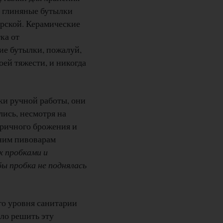
й глиняные бутылки
ерской. Керамические
ка от
ие бутылки, пожалуй,
оей тяжести, и никогда
ки ручной работы, они
лись, несмотря на
оричного брожения и
шним пивоварам
х пробками и
бы пробка не поднялась
го уровня санитарии
ало решить эту