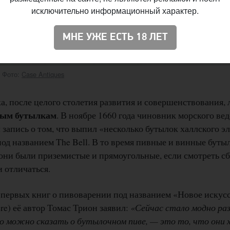
исключительно информационный характер.
МНЕ УЖЕ ЕСТЬ 18 ЛЕТ
. Фото:
Case Antiques
а, после целого столетия развития и совершенствования,
ным бутылкам
. В ноябре 1660 года чиновник морского в
 запись о том, что выпил «несколько бутылок халлского эл
од названием The Bell. В то время пивные и винные буты
они были приземистые и прямоугольные, если смотреть сб
 отличаться.
з первых книг о пивоварении под названием «Новое искус
re) её автор Томас Трион заявил:
«Сейчас стало модно раз
о можно сказать о бутылочном пиве, — это то, что они х