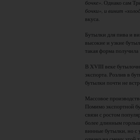
бочке»
. Однако сам Тр
бочки», и винит «хол
вкуса.
Бутылки для пива и ви
высокие и узкие буты
такая форма получила 
В XVIII веке бутылочн
экспорта. Розлив в бу
бутылки почти не встр
Массовое производств
Помимо экспортной бу
связи с ростом популя
более длинным горлыш
винные бутылки, но с 
однако на смену этой 