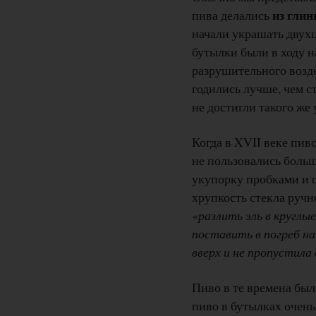
из гли
пива делались
начали украшать двухц
бутылки были в ходу н
разрушительного возде
годились лучше, чем с
не достигли такого же
Когда в XVII веке пив
не пользовались больш
укупорку пробками и 
хрупкость стекла руч
«разлить эль в круглы
поставить в погреб на
вверх и не пропустила
Пиво в те времена был
пиво в бутылках очень