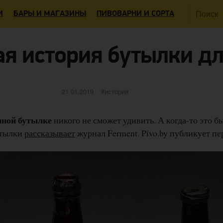
Поиск:
И
БАРЫ И МАГАЗИНЫ
ПИВОВАРНИ И СОРТА
ая история бутылки дл
Опубликовано
категории
21.01.2019
история
нной бутылке
никого не сможет удивить. А когда-то это б
утылки
рассказывает
журнал Ferment. Pivo.by публикует пе