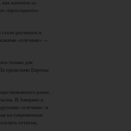
 как напиток из
лю «прохладного»
 стали разливать в
 низкими «плечами» —
ось только для
 За пределами Европы
уществовавшего ранее.
тылок. В Америке в
ь крутыми «плечами» и
жая на современные
осились оттиски,